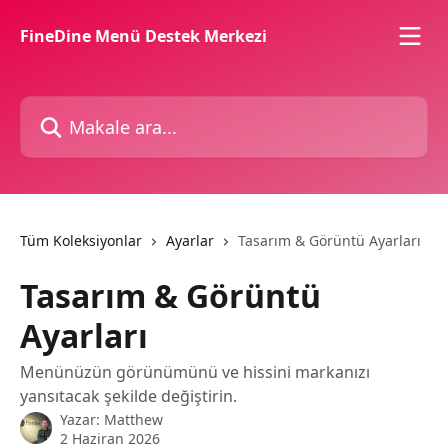
Ana içeriğe geç
FineDine Menü Destek Merkezi
Makale ara...
Tüm Koleksiyonlar
Ayarlar
Tasarım & Görüntü Ayarları
Tasarım & Görüntü
Ayarları
Menünüzün görünümünü ve hissini markanızı
yansıtacak şekilde değiştirin.
Yazar:
Matthew
2 Haziran 2026