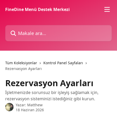
Ana içeriğe geç
FineDine Menü Destek Merkezi
Makale ara...
Tüm Koleksiyonlar
Kontrol Panel Sayfaları
Rezervasyon Ayarları
Rezervasyon Ayarları
İşletmenizde sorunsuz bir işleyiş sağlamak için,
rezervasyon sisteminizi istediğiniz gibi kurun.
Yazar:
Matthew
18 Haziran 2026