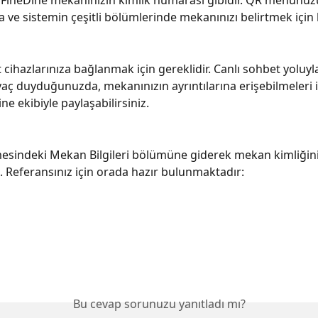
 FineDine mekanınızın kimlik numarası gibidir. QR menünüz
 ve sistemin çeşitli bölümlerinde mekanınızı belirtmek için ku
t cihazlarınıza bağlanmak için gereklidir. Canlı sohbet yoluyl
yaç duyduğunuzda, mekanınızın ayrıntılarına erişebilmeleri 
ine ekibiyle paylaşabilirsiniz.
esindeki Mekan Bilgileri bölümüne giderek mekan kimliğini
z. Referansınız için orada hazır bulunmaktadır:
Bu cevap sorunuzu yanıtladı mı?