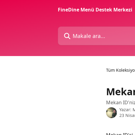
Ana içeriğe geç
FineDine Menü Destek Merkezi
Makale ara...
Tüm Koleksiyo
Mekan
Mekan ID'niz
Yazar:
23 Nisa