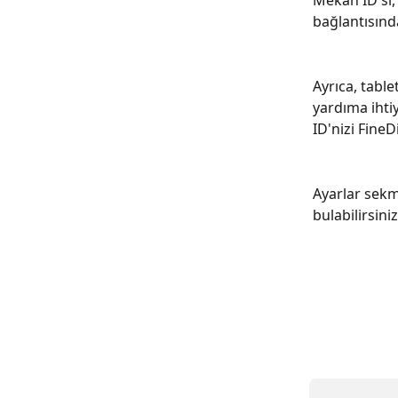
Mekan ID'si,
bağlantısında
Ayrıca, table
yardıma ihti
ID'nizi FineD
Ayarlar sekm
bulabilirsini