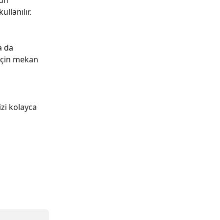
ün 
llanılır. 
a da 
için mekan 
zi kolayca 