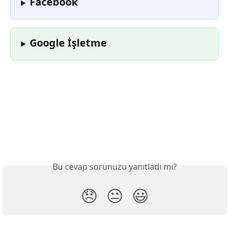
Facebook
Google İşletme
Bu cevap sorunuzu yanıtladı mı?
😞
😐
😃