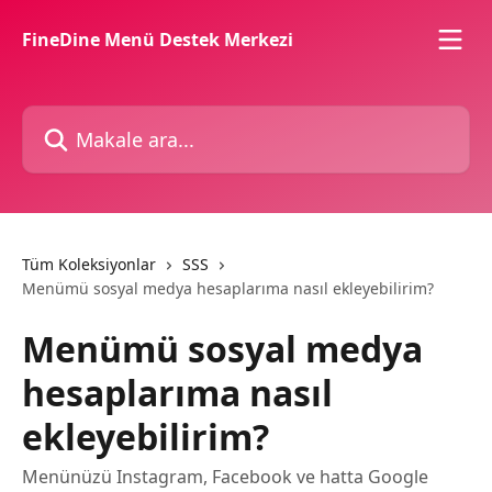
Ana içeriğe geç
FineDine Menü Destek Merkezi
Makale ara...
Tüm Koleksiyonlar
SSS
Menümü sosyal medya hesaplarıma nasıl ekleyebilirim?
Menümü sosyal medya
hesaplarıma nasıl
ekleyebilirim?
Menünüzü Instagram, Facebook ve hatta Google