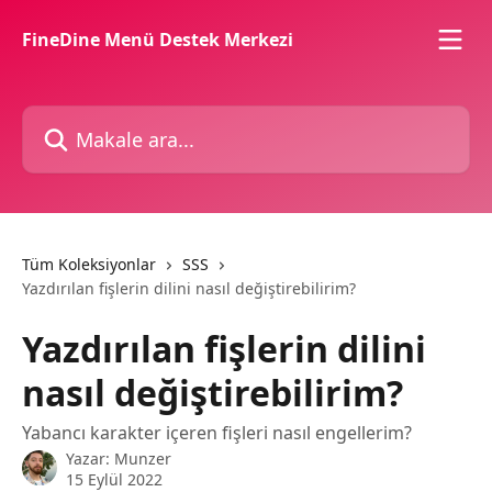
Ana içeriğe geç
FineDine Menü Destek Merkezi
Makale ara...
Tüm Koleksiyonlar
SSS
Yazdırılan fişlerin dilini nasıl değiştirebilirim?
Yazdırılan fişlerin dilini
nasıl değiştirebilirim?
Yabancı karakter içeren fişleri nasıl engellerim?
Yazar:
Munzer
15 Eylül 2022