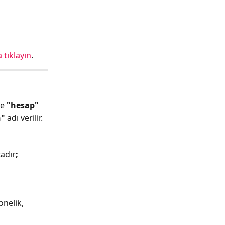
 tıklayın
.
e 
"hesap"
" 
adı verilir.
adır
;
onelik, 