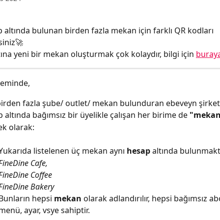
p altında bulunan birden fazla mekan için farklı QR kodları 
siniz🚀
ına yeni bir mekan oluşturmak çok kolaydır, bilgi için 
buraya
teminde,
birden fazla şube/ outlet/ mekan bulunduran ebeveyn şirket
p altında bağımsız bir üyelikle çalışan her birime de 
"mekan
k olarak:
Yukarıda listelenen üç mekan aynı 
hesap 
altında bulunmakt
FineDine Cafe, 
FineDine Coffee 
FineDine Bakery
Bunların hepsi 
mekan 
olarak adlandırılır, hepsi bağımsız ab
menü, ayar, vsye sahiptir.