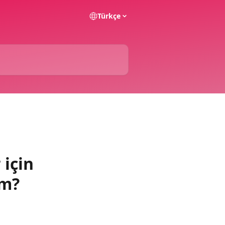
Türkçe
 için
im?