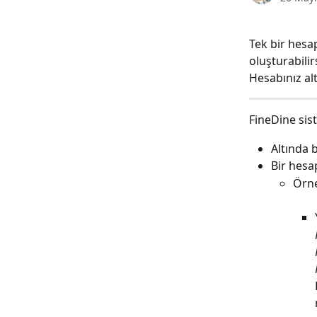
Tek bir hesa
oluşturabilir
Hesabınız alt
FineDine sis
Altında 
Bir hesa
Örne