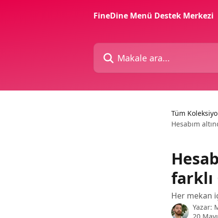
Ana içeriğe geç
FineDine Menü Destek Merkezi
Makale ara...
Tüm Koleksiyo
Hesabım altınd
Hesab
farklı
Her mekan iç
Yazar:
20 Mayı