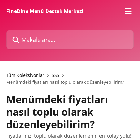
Ana içeriğe geç
FineDine Menü Destek Merkezi
Makale ara...
Tüm Koleksiyonlar
SSS
Menümdeki fiyatları nasıl toplu olarak düzenleyebilirim?
Menümdeki fiyatları
nasıl toplu olarak
düzenleyebilirim?
Fiyatlarınızı toplu olarak düzenlemenin en kolay yolu!