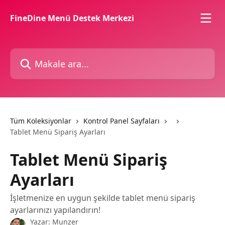
Ana içeriğe geç
FineDine Menü Destek Merkezi
Makale ara...
Tüm Koleksiyonlar
Kontrol Panel Sayfaları
Tablet Menü Sipariş Ayarları
Tablet Menü Sipariş
Ayarları
İşletmenize en uygun şekilde tablet menü sipariş
ayarlarınızı yapılandırın!
Yazar:
Munzer