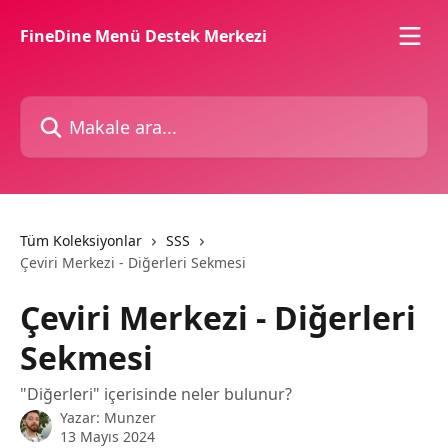
Ana içeriğe geç
FineDine Menü Destek Merkezi
Makale ara...
Tüm Koleksiyonlar
SSS
Çeviri Merkezi - Diğerleri Sekmesi
Çeviri Merkezi - Diğerleri
Sekmesi
"Diğerleri" içerisinde neler bulunur?
Yazar:
Munzer
13 Mayıs 2024