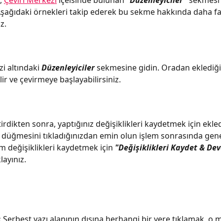
, 
Çeviri Merkezi
 içeisinde bulunan 
"Düzenleyiciler" 
sekmesi a
. Aşağıdaki örnekleri takip ederek bu sekme hakkında daha faz
z.
i altındaki 
Düzenleyiciler
 sekmesine gidin. Oradan eklediği
ilir ve çevirmeye başlayabilirsiniz. 
irdikten sonra, yaptığınız değişiklikleri kaydetmek için ekled
 
düğmesini tıkladığınızdan emin olun işlem sonrasında gene
m değişiklikleri kaydetmek için 
"Değişiklikleri Kaydet & De
layınız.
 
Serbest yazı alanının dışına herhangi bir yere tıklamak, o 