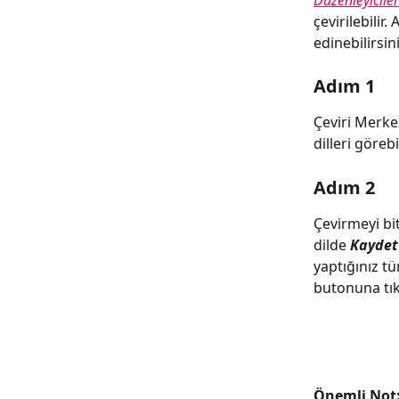
Düzenleyiciler
çevirilebilir
edinebilirsini
Adım 1
Çeviri Merkez
dilleri göreb
Adım 2
Çevirmeyi bit
dilde 
Kaydet
yaptığınız tü
butonuna tık
Önemli Not: