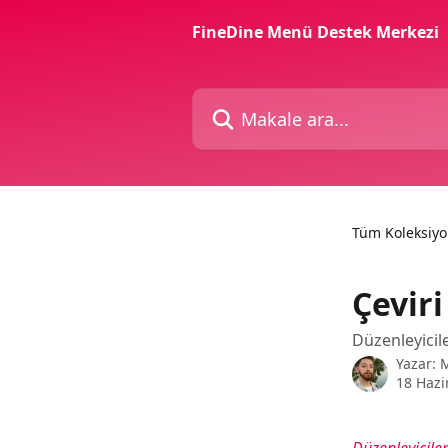
Ana içeriğe geç
FineDine Menü Destek Merkezi
Makale ara...
Tüm Koleksiyo
Çeviri
Düzenleyicile
Yazar:
18 Hazi