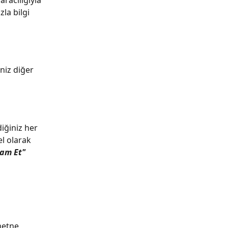
racılığıyla 
la bilgi 
niz diğer 
iğiniz her 
l olarak 
vam Et" 
metne 