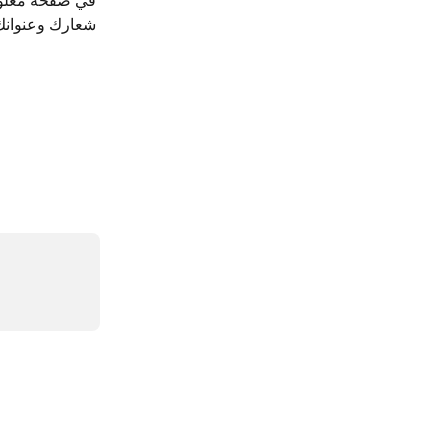
في صفحة معلوما
شعارك وعنوانك 